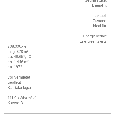
Grundstück:
Baujahr:
aktuell:
Zustand:
ideal für:
Energiebedarf:
Energieeffizienz:
798.000,- €
insg. 378 m²
ca. 49.657,- €
ca. 1.446 m²
ca. 1972
voll vermietet
gepflegt
Kapitalanleger
111,0 kWh/(m²·a)
Klasse D